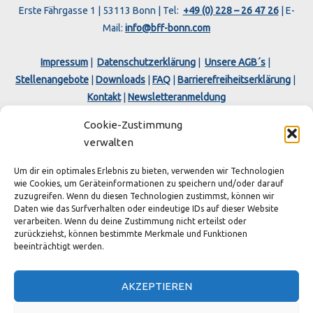
Erste Fährgasse 1 | 53113 Bonn | Tel:
+49 (0) 228 – 26 47 26
| E-
Mail:
info@bff-bonn.com
Impressum
|
Datenschutzerklärung
|
Unsere AGB´s
|
Stellenangebote
|
Downloads
|
FAQ
|
Barrierefreiheitserklärung
|
Kontakt
|
Newsletteranmeldung
Cookie-Zustimmung
verwalten
Um dir ein optimales Erlebnis zu bieten, verwenden wir Technologien
wie Cookies, um Geräteinformationen zu speichern und/oder darauf
zuzugreifen. Wenn du diesen Technologien zustimmst, können wir
Copyright © 2026 BFF - Bonner Fähr- und Fahrgastschifffahrt
Daten wie das Surfverhalten oder eindeutige IDs auf dieser Website
verarbeiten. Wenn du deine Zustimmung nicht erteilst oder
GmbH & Co. KG
zurückziehst, können bestimmte Merkmale und Funktionen
AGENTUR LOGIN
beeinträchtigt werden.
AKZEPTIEREN