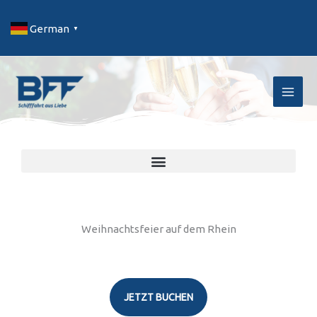
Zum
Inhalt
German
▼
springen
BFF Bonner
Schifffahrt
Schifffahrten in und um Bonn
Season Opening – Große Saisoneröffnungsfahrt – MS Moby Dick
Weihnachtsfeier auf dem Rhein
JETZT BUCHEN