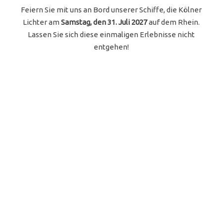
Feiern Sie mit uns an Bord unserer Schiffe, die Kölner
Lichter am
Samstag, den 31. Juli 2027
auf dem Rhein.
Lassen Sie sich diese einmaligen Erlebnisse nicht
entgehen!
Kölner Lichter - MS Moby Dick
inkl. warm-kaltes Schlemmerbuffet,
Getränkepauschale (Softgetränke, Bier, Hausweine,
Heißgetränke und Prosecco, Feuerwerksabgabe,
Musik vom DJ, mehrstündig Schifffahrt
Weitere Infos