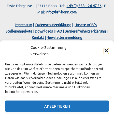
Erste Fährgasse 1 | 53113 Bonn | Tel:
+49 (0) 228 – 26 47 26
| E-
Mail:
info@bff-bonn.com
Impressum
|
Datenschutzerklärung
|
Unsere AGB´s
|
Stellenangebote
|
Downloads
|
FAQ
|
Barrierefreiheitserklärung
|
Kontakt
|
Newsletteranmeldung
Cookie-Zustimmung
verwalten
Um dir ein optimales Erlebnis zu bieten, verwenden wir Technologien
wie Cookies, um Geräteinformationen zu speichern und/oder darauf
zuzugreifen. Wenn du diesen Technologien zustimmst, können wir
Copyright © 2026 BFF - Bonner Fähr- und Fahrgastschifffahrt
Daten wie das Surfverhalten oder eindeutige IDs auf dieser Website
verarbeiten. Wenn du deine Zustimmung nicht erteilst oder
GmbH & Co. KG
zurückziehst, können bestimmte Merkmale und Funktionen
AGENTUR LOGIN
beeinträchtigt werden.
AKZEPTIEREN