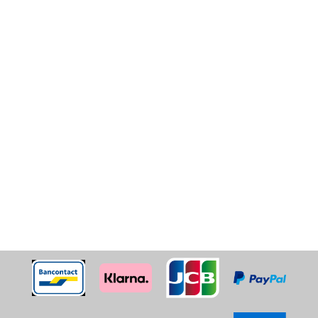
Kölner Lichter - MS Rhein Treue
inkl. warm-kaltes Schlemmerbuffet,
Getränkepauschale (Softgetränke, Bier, Hausweine,
Heißgetränke und Prosecco, Feuerwerksabgabe,
Musik vom DJ, mehrstündig Schifffahrt
Weitere Infos