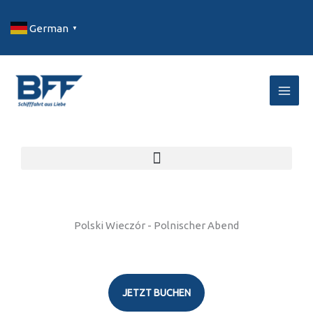
Zum
Inhalt
German
▼
springen
BFF Bonner
Schifffahrt
Schifffahrten in und um Bonn
Polski Wieczór - Polnischer Abend
JETZT BUCHEN