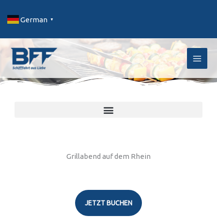
Zum
Inhalt
German
▼
springen
BFF Bonner Schifffahrt
Schifffahrten in und um Bonn
Grillabend auf dem Rhein
JETZT BUCHEN