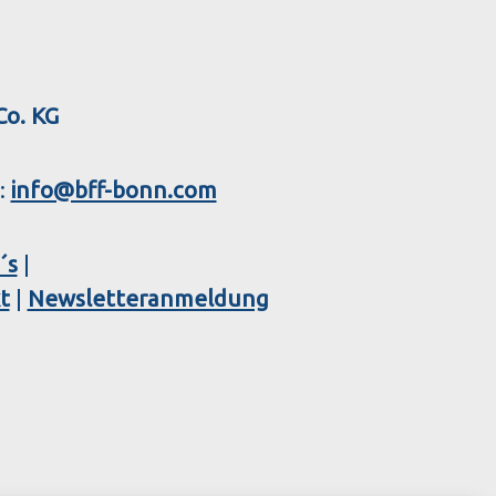
Co. KG
l:
info@bff-bonn.com
´s
|
t
|
Newsletteranmeldung