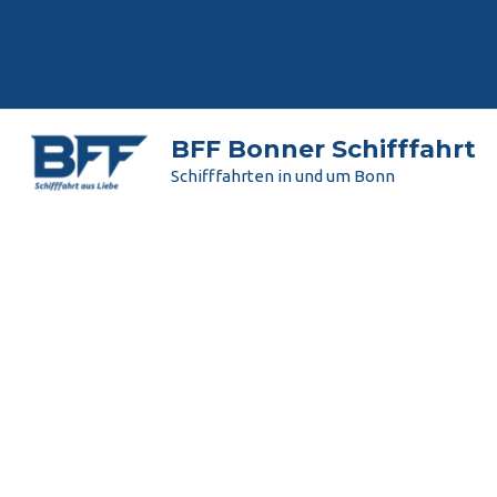
Zum
Inhalt
springen
BFF Bonner Schifffahrt
Schifffahrten in und um Bonn